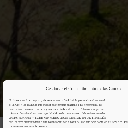
Gestionar el Consentimiento de las Cookies
Utilizamos cookies propias y de terceros con la finalidad de personalizar el contenido
de la web y los anuncios que puedan aparecer para adaptarlo a tus preferencias, así
como ofrecer funciones sociales y analizar el tráfico de la web. Además, compartimos
información sobre el uso que haga del sitio web con nuestros colaboradores de redes
sociales, publicidad y análisis web, quienes pueden combinarla con otra información
que les haya proporcionado o que hayan recopilado a partir del uso que haya hecho de sus servicios. Ig
tus opciones de consentimiento en