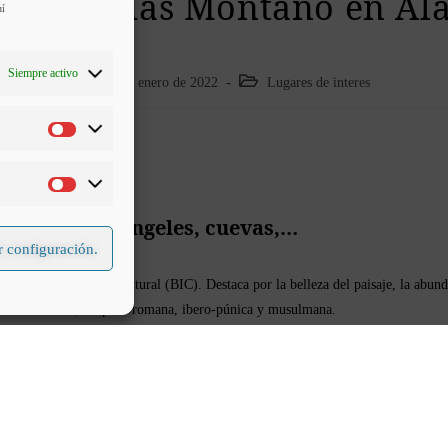
a de Arias Montano en Alá
uí
Siempre activo
13 de enero de 2022
Lugares de interes
 Reina de los Ángeles, cuevas,…
 configuración.
ada Bien de Interés Cultural (BIC). Destaca por la belleza del paisaje, la abun
dad del Bronce, la época romana, ibero-púnica y musulmana.
za que culmina en una especia de meseta a 746m de altitud. Ofrece vistas de sin
e el mar, que está a 80km.
, ha ido formando un conjunto de cavidades revestidas de estalactitas y estalagm