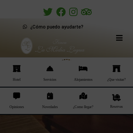
¿Cómo puedo ayudarte?
Hotel
Servicios
Alojamientos
¿Que visitar?
Reservas
Opiniones
Novedades
¿Como llegar?