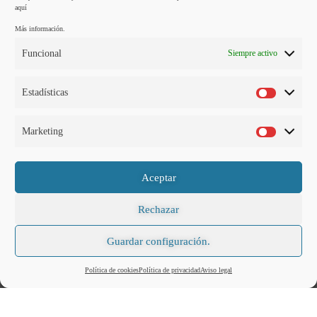
aquí
Más información.
Funcional
Siempre activo
Estadísticas
Marketing
ETIQUETAS:
SENDEROS SIERRA DE ARACENA SENDERISMO PARQUE
Aceptar
NATURAL SIERRA DE ARACENA
Rechazar
Entrada anterior
Guardar configuración.
Actividades Octubre: Sierra Extrem
Política de cookies
Política de privacidad
Aviso legal
Siguiente entrada
Sendero Linares de la Sierra-Alájar