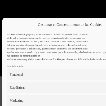
Gestionar el Consentimiento de las Cookies
Utilizamos cookies propias y de terceros con la finalidad de personalizar el contenido
de la web y los anuncios que puedan aparecer para adaptarlo a tus preferencias, así
como ofrecer funciones sociales y analizar el tráfico de la web. Además, compartimos
información sobre el uso que haga del sitio web con nuestros colaboradores de redes
sociales, publicidad y análisis web, quienes pueden combinarla con otra información
que les haya proporcionado o que hayan recopilado a partir del uso que haya hecho de sus servicios. Ig
tus opciones de consentimiento en
cualquier momento y visitar nuestra Política de Cookies para obtener más información haciendo clic aq
Más información.
Funcional
Estadísticas
Marketing