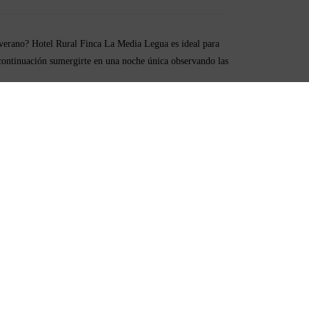
erano? Hotel Rural Finca La Media Legua es ideal para
a continuación sumergirte en una noche única observando las
 Hotel Rural Finca La Media Legua disfrutamos de una noche