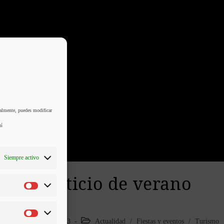
ualmente, puedes modificar
uí
Siempre activo
Solsticio de verano
9 de junio de 2023
Actualidad
/
Fiestas y eventos
/
Turismo