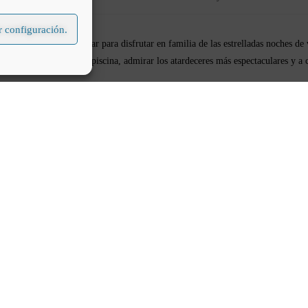
 configuración.
. ¿Buscas un lugar para disfrutar en familia de las estrelladas noches de v
lajante baño en nuestra piscina, admirar los atardeceres más espectaculares y 
 propuesta para la celebración del Solsticio de Verano, fecha en la que desde
ena, catalogados como reserva Starlight.